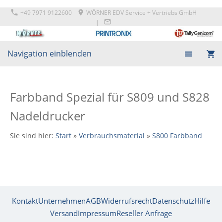
+49 7971 9122600
WÖRNER EDV Service + Vertriebs GmbH
|
Navigation einblenden
Farbband Spezial für S809 und S828
Nadeldrucker
Sie sind hier:
Start
»
Verbrauchsmaterial
»
S800 Farbband
Kontakt
Unternehmen
AGB
Widerrufsrecht
Datenschutz
Hilfe
Versand
Impressum
Reseller Anfrage