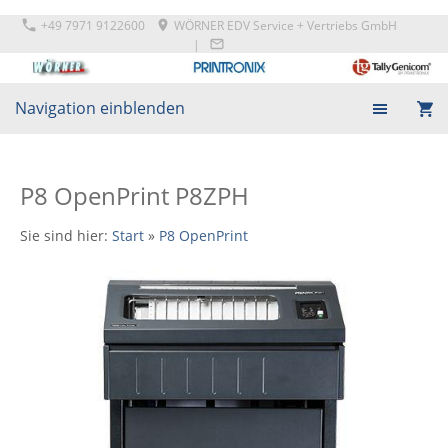
+49 7971 9122600
WÖRNER EDV Service + Vertriebs GmbH
|
Navigation einblenden
P8 OpenPrint P8ZPH
Sie sind hier:
Start
»
P8 OpenPrint