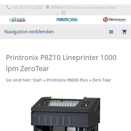
+49 7971 9122600
WÖRNER EDV Service + Vertriebs GmbH
|
Navigation einblenden
Printronix P8Z10 Lineprinter 1000
lpm ZeroTear
Sie sind hier:
Start
»
Printronix P8000 Plus
»
Zero Tear